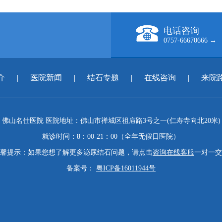
电话咨询
0757-66670666 →
介
|
医院新闻
|
结石专题
|
在线咨询
|
来院
佛山名仕医院 医院地址：佛山市禅城区祖庙路3号之一(仁寿寺向北20米)
就诊时间：8：00-21：00（全年无假日医院）
馨提示：如果您想了解更多泌尿结石问题，请点击
咨询在线客服
一对一交
备案号：
粤ICP备16011944号