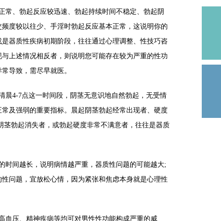
常、勃起反应较迅速、勃起持续时间不稳定、勃起阴
交频度较以往少、手淫时勃起反应基本正常，这说明你的
或是器质性疾病初期阶段，往往通过心理调整、性技巧咨
现与上述情况相反者，则说明您可能存在较为严重的性功
异常导致，需尽早就医。
晨4-7点这一时间段，阴茎无意识地自然勃起，无受情
正常及强弱的重要指标。晨起阴茎勃起经常出现者、硬度
阴茎勃起消失者，或勃起硬度非常不满意者，往往是器质
时间越长，说明病情越严重，器质性问题的可能越大;
的性问题，宜放松心情，因为紧张和焦虑本身就是心理性
血压、精神疾病等均可对男性性功能构成严重的威