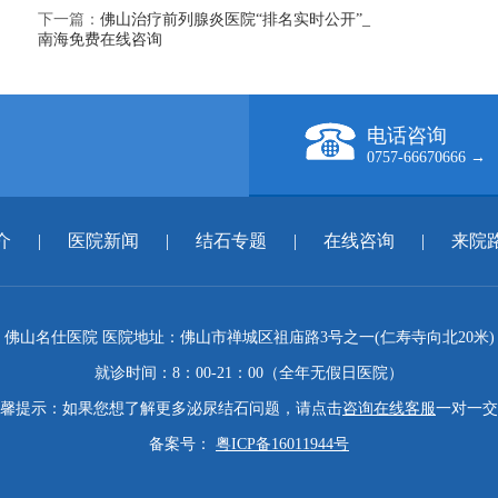
下一篇：
佛山治疗前列腺炎医院“排名实时公开”_
南海免费在线咨询
电话咨询
0757-66670666 →
介
|
医院新闻
|
结石专题
|
在线咨询
|
来院
佛山名仕医院 医院地址：佛山市禅城区祖庙路3号之一(仁寿寺向北20米)
就诊时间：8：00-21：00（全年无假日医院）
馨提示：如果您想了解更多泌尿结石问题，请点击
咨询在线客服
一对一交
备案号：
粤ICP备16011944号