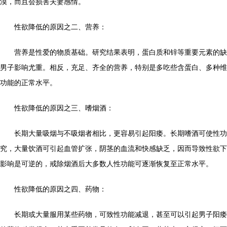
漠，而且会损害夫妻感情。
性欲降低的原因之二、营养：
营养是性爱的物质基础。研究结果表明，蛋白质和锌等重要元素的缺
男子影响尤重。相反，充足、齐全的营养，特别是多吃些含蛋白、多种维
功能的正常水平。
性欲降低的原因之三、嗜烟酒：
长期大量吸烟与不吸烟者相比，更容易引起阳痿。长期嗜酒可使性功
究，大量饮酒可引起血管扩张，阴茎的血流和快感缺乏，因而导致性欲下
影响是可逆的，戒除烟酒后大多数人性功能可逐渐恢复至正常水平。
性欲降低的原因之四、药物：
长期或大量服用某些药物，可致性功能减退，甚至可以引起男子阳痿