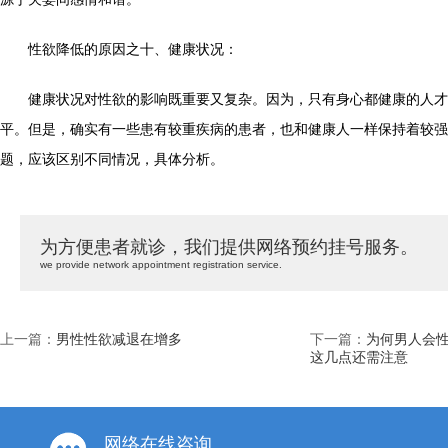
性欲降低的原因之十、健康状况：
健康状况对性欲的影响既重要又复杂。因为，只有身心都健康的人才
平。但是，确实有一些患有较重疾病的患者，也和健康人一样保持着较强
题，应该区别不同情况，具体分析。
为方便患者就诊，我们提供网络预约挂号服务。
we provide network appointment registration service.
上一篇：
男性性欲减退在增多
下一篇：
为何男人会
这几点还需注意
网络在线咨询