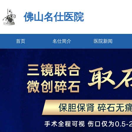
佛山名仕医院
首页
名仕简介
医院新闻