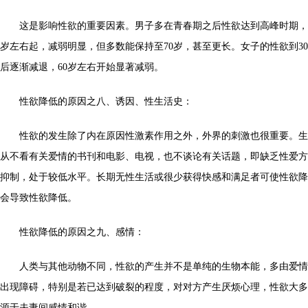
这是影响性欲的重要因素。男子多在青春期之后性欲达到高峰时期，30
岁左右起，减弱明显，但多数能保持至70岁，甚至更长。女子的性欲到30
后逐渐减退，60岁左右开始显著减弱。
性欲降低的原因之八、诱因、性生活史：
性欲的发生除了内在原因性激素作用之外，外界的刺激也很重要。生
从不看有关爱情的书刊和电影、电视，也不谈论有关话题，即缺乏性爱方
抑制，处于较低水平。长期无性生活或很少获得快感和满足者可使性欲降
会导致性欲降低。
性欲降低的原因之九、感情：
人类与其他动物不同，性欲的产生并不是单纯的生物本能，多由爱情
出现障碍，特别是若已达到破裂的程度，对对方产生厌烦心理，性欲大多
源于夫妻间感情和谐。