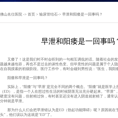
佛山名仕医院
->
首页
>
输尿管结石
-> 早泄和阳痿是一回事吗？
早泄和阳痿是一回事吗
又痿了！这是我们时不时会听到的一句相互调侃的话。随着社会的发
题越来越包容，再也不是过去的谈性色变。但毕竟性的问题是属于个人隐
在自我摸索的初级阶段。医疗工作中，有时会碰到男性说：“医生，我阳
阳痿和早泄是一回事吗？
实际上，“阳痿”与“早泄’是完全不同的两个概念。“阳痿”就是医学上
（ED），是指一个人在想过性生活的时候阴茎无法充分硬起来。“早泄”
硬度没有问题，但射精过快，有时甚至还没有进入阴道就射精了，通常认
分钟就是早泄。
那为什么人们会把早泄错认为是ED（勃起功能障碍）呢？原因就在于
头”，他们误以为这就是“ED”了。