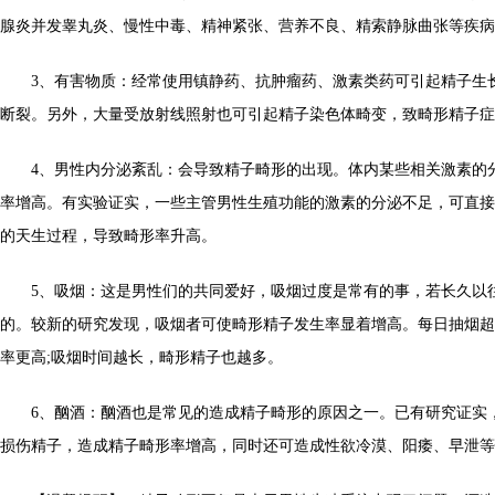
腺炎并发睾丸炎、慢性中毒、精神紧张、营养不良、精索静脉曲张等疾病
3、有害物质：经常使用镇静药、抗肿瘤药、激素类药可引起精子生
断裂。另外，大量受放射线照射也可引起精子染色体畸变，致畸形精子症
4、男性内分泌紊乱：会导致精子畸形的出现。体内某些相关激素的
率增高。有实验证实，一些主管男性生殖功能的激素的分泌不足，可直接
的天生过程，导致畸形率升高。
5、吸烟：这是男性们的共同爱好，吸烟过度是常有的事，若长久以
的。较新的研究发现，吸烟者可使畸形精子发生率显着增高。每日抽烟超
率更高;吸烟时间越长，畸形精子也越多。
6、酗酒：酗酒也是常见的造成精子畸形的原因之一。已有研究证实
损伤精子，造成精子畸形率增高，同时还可造成性欲冷漠、阳痿、早泄等