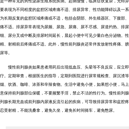
是一种常见的男性泌尿生殖系统疾病。起病缓慢，临床症状复杂，无特异
要表现为不同程度的盆腔区域疼痛不适、排尿异常、性功能障碍以及一系
为长期反复的盆腔区域疼痛或不适，包括会阴部、外生殖器区、下腹部、
痛不适。排尿异常表现为尿频、尿急、尿痛、尿不尽感、尿道灼热、排尿
细、尿分叉或中断及排尿时间延长，晨起小便中可见少量白色分泌物。性
精、射精前后疼痛或不适。此外，慢性前列腺炎还常伴发放射性疼痛、膀
尿等。
慢性前列腺炎如果患者用药后出现低血压、头晕等不良反应，应立即
疗。定期审查，根据医生的指导，定期到医院进行尿常规检查、尿沉渣等
烟、饮酒、咖啡、浓茶和辛辣食物。生活中避免小便，如果想小便，马上
意保持前列腺部位保暖，不要频繁手淫，禁止不洁的性行为。慢性前列腺
列腺长期充血或前列腺内尿液反流引起的疾病，可导致排尿异常和盆腔疼
忍受射精，不能洗桑拿，避免久坐，避免长时间骑车，避免憋尿。