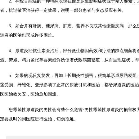
2、神经官能症的一种特殊表现在便是尿道影响症状源于精力要素，
者，抗过敏医治获得一定效果，说明一部分患者与变态反应有关。
3、如合并有肝病、糖尿病、肿瘤、营养不良或其他缓慢疾病，那么
道炎的医治也形成许多困难。
4、尿道炎经抗生素医治后，部分微生物因药效和疗法的缺点细菌将
酒、劳累、精力紧张等要素或许诱使潜伏致病菌繁殖，从而呈现症状，即
5、如果病况反复复发，再加上长期炎性损害，很简单形成尿路梗阻
盏受损、纤维化、变形影响了正常的尿液引流和医治，都给尿道炎的医治
医医治效欠安，医治愈加困难。
患霉菌性尿道炎的男性会有些什么危害?男性霉菌性尿道炎的损害极
定要及时的到医院进行医治，切勿拖延。