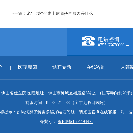
下一篇：
老年男性会患上尿道炎的原因是什么
电话咨询
0757-66670666 →
介
|
医院新闻
|
结石专题
|
在线咨询
|
来院
佛山名仕医院 医院地址：佛山市禅城区祖庙路3号之一(仁寿寺向北20米)
就诊时间：8：00-21：00（全年无假日医院）
馨提示：如果您想了解更多泌尿结石问题，请点击
咨询在线客服
一对一交
备案号：
粤ICP备16011944号