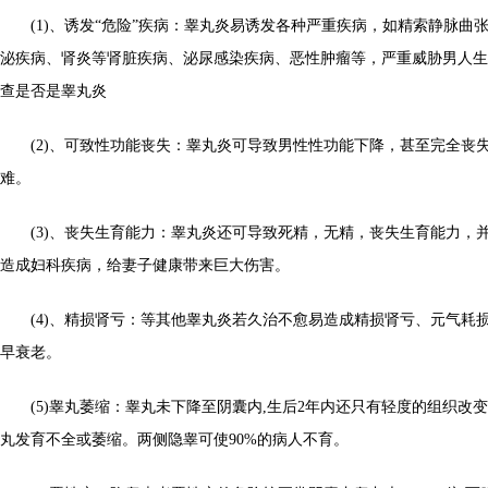
(1)、诱发“危险”疾病：睾丸炎易诱发各种严重疾病，如精索静脉曲
泌疾病、肾炎等肾脏疾病、泌尿感染疾病、恶性肿瘤等，严重威胁男人生
查是否是睾丸炎
(2)、可致性功能丧失：睾丸炎可导致男性性功能下降，甚至完全丧
难。
(3)、丧失生育能力：睾丸炎还可导致死精，无精，丧失生育能力，
造成妇科疾病，给妻子健康带来巨大伤害。
(4)、精损肾亏：等其他睾丸炎若久治不愈易造成精损肾亏、元气耗
早衰老。
(5)睾丸萎缩：睾丸未下降至阴囊内,生后2年内还只有轻度的组织改变
丸发育不全或萎缩。两侧隐睾可使90%的病人不育。