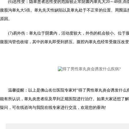
(6)恶性变：隐睾患者恶性变的危险较正常阴囊内睾丸大20～48倍;
腹股沟睾丸大5倍。睾丸先天性缺陷以及睾丸处于不正常的位置、周围温
原因。
(7)易外伤：睾丸位于阴囊内，活动度较大，外伤的机会较小。位于
腹股沟管也收缩，其中的睾丸即受到挤压。腹腔内睾丸也经常受腹压改变
温馨提醒：以上是佛山名仕医院专家对“得了男性睾丸炎会诱发什么疾
能有所认识，睾丸炎患者应及早到正规医院进行治疗。如果大家还想了解
疑问，可在线咨询与我院在线专家进行交流，欢迎您的垂询!