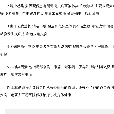
2.滴虫感染.多因配偶患有阴道滴虫病而被传染.症状较轻,主要表现
等.境界清楚、范围逐渐扩大,患者常感瘙痒.分泌物中可找到滴虫.
3.由于包皮过长,清洁不够,包皮和龟头之间的不洁之物,即包皮垢,便会
粘膜发生炎症,引发包皮龟头炎.
4.阿米巴原虫感染.患者多先有龟头炎病变,局部失去正常的屏障作用
引起.
5.非感染因素.包括局部创伤、摩擦、避孕药、肥皂和清洁剂等刺激,
糜烂、渗液甚至出血.
以上就是部分会导致男性龟头炎疾病的原因，还有不了解的点击咨询
疾病一定要去正规医院积极治疗，祝身体健康。