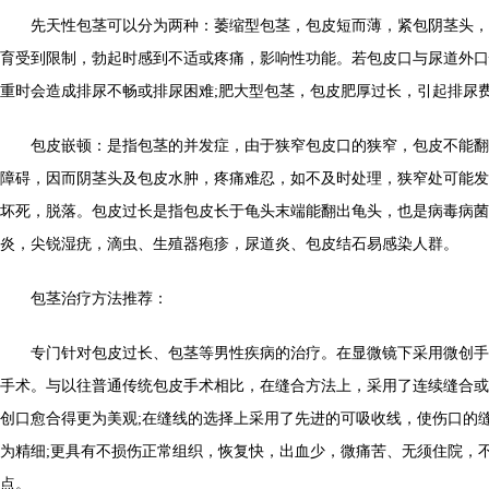
先天性包茎可以分为两种：萎缩型包茎，包皮短而薄，紧包阴茎头，
育受到限制，勃起时感到不适或疼痛，影响性功能。若包皮口与尿道外口
重时会造成排尿不畅或排尿困难;肥大型包茎，包皮肥厚过长，引起排尿
包皮嵌顿：是指包茎的并发症，由于狭窄包皮口的狭窄，包皮不能翻
障碍，因而阴茎头及包皮水肿，疼痛难忍，如不及时处理，狭窄处可能发
坏死，脱落。包皮过长是指包皮长于龟头末端能翻出龟头，也是病毒病菌
炎，尖锐湿疣，滴虫、生殖器疱疹，尿道炎、包皮结石易感染人群。
包茎治疗方法推荐：
专门针对包皮过长、包茎等男性疾病的治疗。在显微镜下采用微创手
手术。与以往普通传统包皮手术相比，在缝合方法上，采用了连续缝合或
创口愈合得更为美观;在缝线的选择上采用了先进的可吸收线，使伤口的
为精细;更具有不损伤正常组织，恢复快，出血少，微痛苦、无须住院，
点。