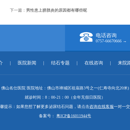
下一篇：
男性患上膀胱炎的原因都有哪些呢
电话咨询
0757-66670666 →
介
|
医院新闻
|
结石专题
|
在线咨询
|
来院
佛山名仕医院 医院地址：佛山市禅城区祖庙路3号之一(仁寿寺向北20米)
就诊时间：8：00-21：00（全年无假日医院）
馨提示：如果您想了解更多泌尿结石问题，请点击
咨询在线客服
一对一交
备案号：
粤ICP备16011944号