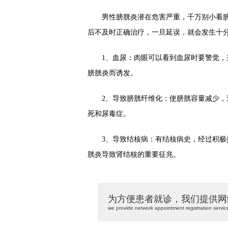
男性膀胱炎潜在危害严重，千万别小看膀
后不及时正确治疗，一旦延误，就会发生十
1、血尿：肉眼可以看到血尿时要警觉，这
膀胱炎而诱发。
2、导致膀胱纤维化：使膀胱容量减少，造
死和尿毒症。
3、导致结核病：有结核病史，经过积极抗
胱炎导致肾结核的重要征兆。
为方便患者就诊，我们提供网
we provide network appointment registration servic