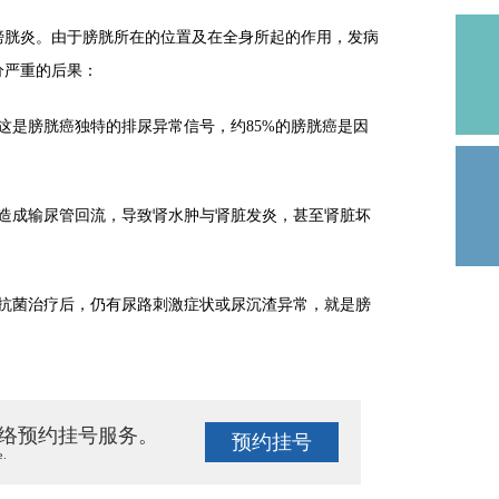
胱炎。由于膀胱所在的位置及在全身所起的作用，发病
分严重的后果：
是膀胱癌独特的排尿异常信号，约85%的膀胱癌是因
成输尿管回流，导致肾水肿与肾脏发炎，甚至肾脏坏
菌治疗后，仍有尿路刺激症状或尿沉渣异常，就是膀
络预约挂号服务。
预约挂号
e.