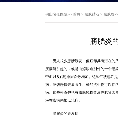
佛山名仕医院
->
首页
>
膀胱结石
>
膀胱炎
-
膀胱炎
男人很少患膀胱炎，但它却具有潜在的严
疾病所引起的，或是由泌尿道别处的一个感
带血以及(或)排尿次数增加。这些症状也许
病，应该赶快去看医生。虽然抗生物可以你
病。这些检查包括有膀胱镜检查及静脉肾盂
潜在疾病来加以治疗。
膀胱炎的并发症